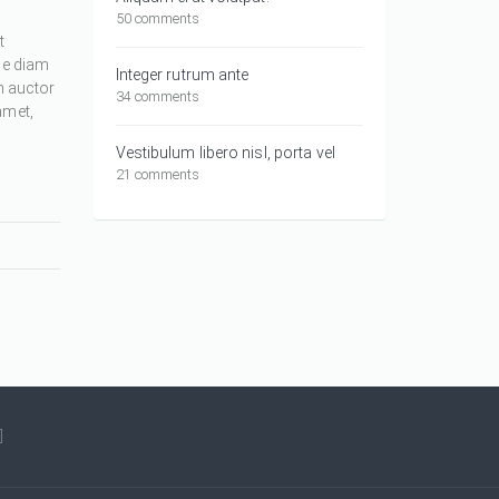
50 comments
t
ue diam
Integer rutrum ante
m auctor
34 comments
amet,
Vestibulum libero nisl, porta vel
21 comments