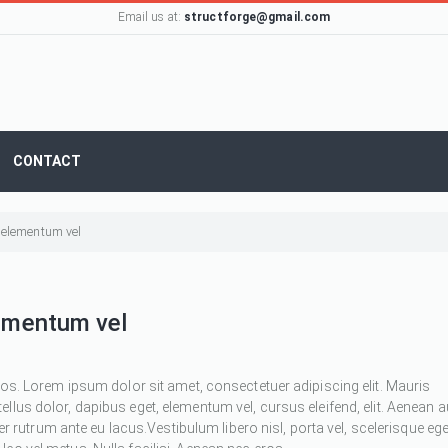
Email us at:
structforge@gmail.com
CONTACT
, elementum vel
lementum vel
ros. Lorem ipsum dolor sit amet, consectetuer adipiscing elit. Mauris
 tellus dolor, dapibus eget, elementum vel, cursus eleifend, elit. Aenean 
ger rutrum ante eu lacus.Vestibulum libero nisl, porta vel, scelerisque ege