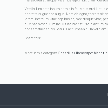
malesuada at, neque. Vivamus eget nibh. Etiam cursus l
Vestibulum ante ipsum primis in faucibus orci luctus et
pharetra augue nec augue. Nam elit agna,endrerit sit a
lorem, interdum vitae,dapibus ac, scelerisque vitae, pe
pulvinar. Vestibulum iaculis lacinia est. Proin dictum
consectetuer adipis. Mauris accumsan nulla vel diam. Se
Share this:
More in this category:
Phasellus ullamcorper blandit leo