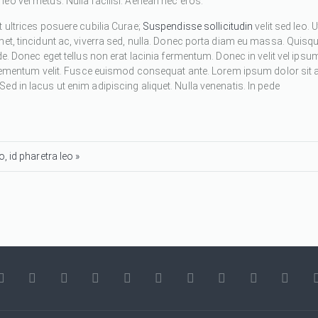
eo vel metus. Nulla facilisi. Aenean nec eros.
 ultrices posuere cubilia Curae;
Suspendisse sollicitudin
velit sed leo. U
met, tincidunt ac, viverra sed, nulla. Donec porta diam eu massa. Quisq
de. Donec eget tellus non erat lacinia fermentum. Donec in velit vel ipsu
 elementum velit. Fusce euismod consequat ante. Lorem ipsum dolor sit 
d in lacus ut enim adipiscing aliquet. Nulla venenatis. In pede
, id pharetra leo »