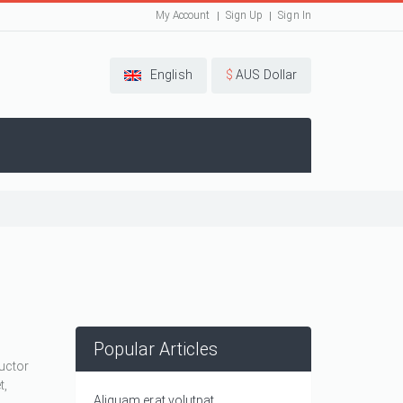
My Account
Sign Up
Sign In
English
$
AUS Dollar
Popular Articles
auctor
t,
Aliquam erat volutpat.