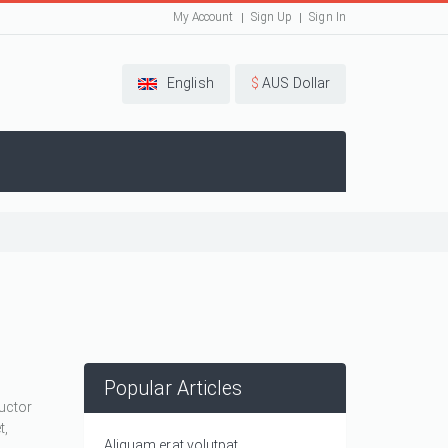
My Account
Sign Up
Sign In
English
$
AUS Dollar
Popular Articles
auctor
t,
Aliquam erat volutpat.