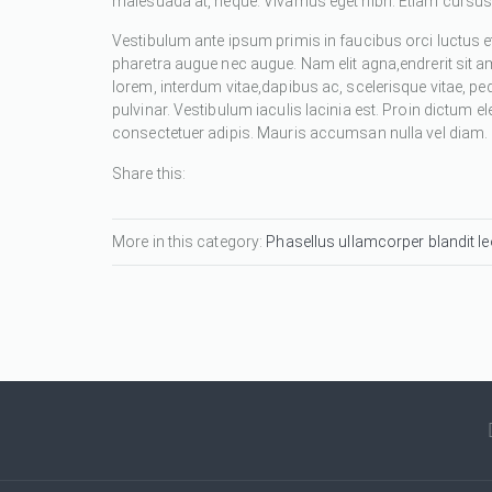
malesuada at, neque. Vivamus eget nibh. Etiam cursus l
Vestibulum ante ipsum primis in faucibus orci luctus et
pharetra augue nec augue. Nam elit agna,endrerit sit a
lorem, interdum vitae,dapibus ac, scelerisque vitae, pe
pulvinar. Vestibulum iaculis lacinia est. Proin dictum
consectetuer adipis. Mauris accumsan nulla vel diam. Se
Share this:
More in this category:
Phasellus ullamcorper blandit leo