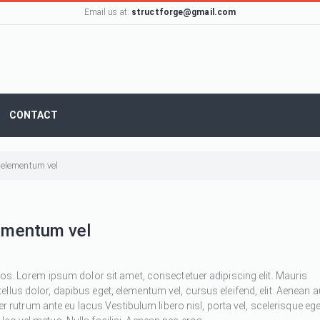
Email us at:
structforge@gmail.com
CONTACT
, elementum vel
lementum vel
ros. Lorem ipsum dolor sit amet, consectetuer adipiscing elit. Mauris
 tellus dolor, dapibus eget, elementum vel, cursus eleifend, elit. Aenean 
ger rutrum ante eu lacus.Vestibulum libero nisl, porta vel, scelerisque ege