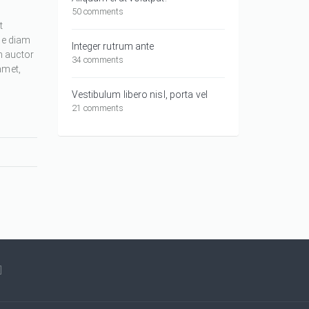
50 comments
t
ue diam
Integer rutrum ante
m auctor
34 comments
amet,
Vestibulum libero nisl, porta vel
21 comments