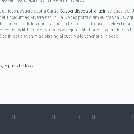
eo vel metus. Nulla facilisi. Aenean nec eros.
 ultrices posuere cubilia Curae;
Suspendisse sollicitudin
velit sed leo. U
met, tincidunt ac, viverra sed, nulla. Donec porta diam eu massa. Quisq
de. Donec eget tellus non erat lacinia fermentum. Donec in velit vel ipsu
 elementum velit. Fusce euismod consequat ante. Lorem ipsum dolor sit 
d in lacus ut enim adipiscing aliquet. Nulla venenatis. In pede
, id pharetra leo »