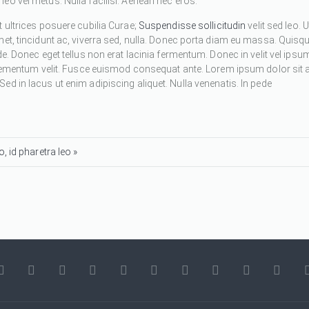
eo vel metus. Nulla facilisi. Aenean nec eros.
 ultrices posuere cubilia Curae;
Suspendisse sollicitudin
velit sed leo. U
met, tincidunt ac, viverra sed, nulla. Donec porta diam eu massa. Quisq
de. Donec eget tellus non erat lacinia fermentum. Donec in velit vel ipsu
 elementum velit. Fusce euismod consequat ante. Lorem ipsum dolor sit 
d in lacus ut enim adipiscing aliquet. Nulla venenatis. In pede
, id pharetra leo »