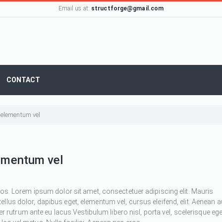
Email us at:
structforge@gmail.com
CONTACT
, elementum vel
lementum vel
ros. Lorem ipsum dolor sit amet, consectetuer adipiscing elit. Mauris
 tellus dolor, dapibus eget, elementum vel, cursus eleifend, elit. Aenean 
ger rutrum ante eu lacus.Vestibulum libero nisl, porta vel, scelerisque ege