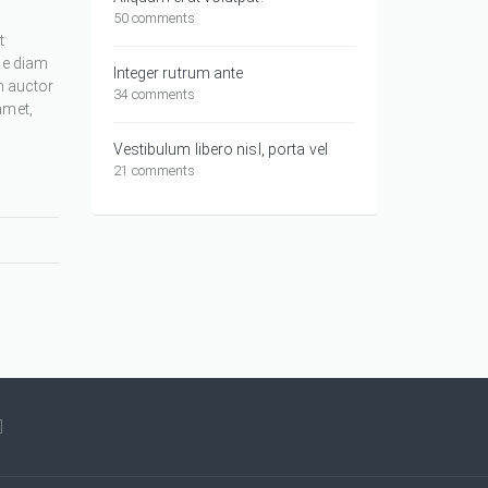
50 comments
t
ue diam
Integer rutrum ante
m auctor
34 comments
amet,
Vestibulum libero nisl, porta vel
21 comments