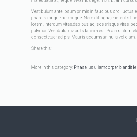
malesuada at, neque. Vivamus eget nibh. Etiam cursus l
Vestibulum ante ipsum primis in faucibus orci luctus et
pharetra augue nec augue. Nam elit agna,endrerit sit a
lorem, interdum vitae,dapibus ac, scelerisque vitae, pe
pulvinar. Vestibulum iaculis lacinia est. Proin dictum
consectetuer adipis. Mauris accumsan nulla vel diam. Se
Share this:
More in this category:
Phasellus ullamcorper blandit leo