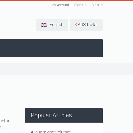
My Account
Sign Up
Sign In
English
$
AUS Dollar
Popular Articles
auctor
t,
Aliquam erat volutpat.